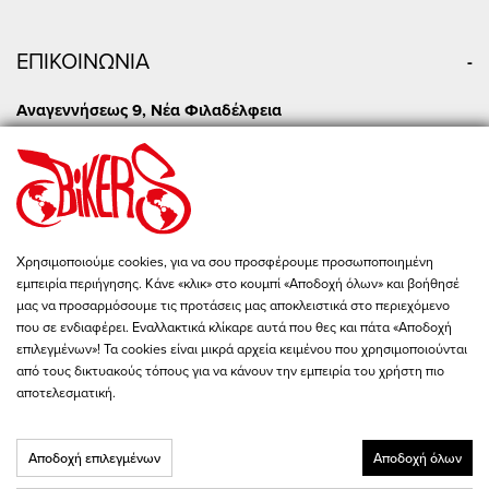
ΕΠΙΚΟΙΝΩΝΙΑ
Αναγεννήσεως 9, Νέα Φιλαδέλφεια
+30 210 277 2422
Δευ - Τετ: 09:00 - 19:00
Τρι - Πεμ - Παρ: 09:00 - 20:00
Σαβ: 10:00 - 15:00
Πειραιώς 86, Αθήνα
Χρησιμοποιούμε cookies, για να σου προσφέρουμε προσωποποιημένη
+30 210 342 4454
εμπειρία περιήγησης. Κάνε «κλικ» στο κουμπί «Αποδοχή όλων» και βοήθησέ
Δευ - Παρ: 09:00 - 19:00
μας να προσαρμόσουμε τις προτάσεις μας αποκλειστικά στο περιεχόμενο
Σαβ: 10:00 - 15:00
που σε ενδιαφέρει. Εναλλακτικά κλίκαρε αυτά που θες και πάτα «Αποδοχή
επιλεγμένων»! Τα cookies είναι μικρά αρχεία κειμένου που χρησιμοποιούνται
store@bikers-world.gr
από τους δικτυακούς τόπους για να κάνουν την εμπειρία του χρήστη πιο
ΑΦΜ: 802835511
αποτελεσματική.
Αριθμός Γ.Ε.ΜΗ. 183646801000
Αποδοχή επιλεγμένων
Αποδοχή όλων