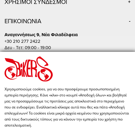
ΧΡΗΣΙΜΟΙ ΣΥΝΔΕΣΜΟΙ
ΕΠΙΚΟΙΝΩΝΙΑ
Αναγεννήσεως 9, Νέα Φιλαδέλφεια
+30 210 277 2422
Δευ - Τετ: 09:00 - 19:00
Τρι - Πεμ - Παρ: 09:00 - 20:00
Σαβ: 10:00 - 15:00
Πειραιώς 86, Αθήνα
+30 210 342 4454
Δευ - Παρ: 09:00 - 19:00
Χρησιμοποιούμε cookies, για να σου προσφέρουμε προσωποποιημένη
Σαβ: 10:00 - 15:00
εμπειρία περιήγησης. Κάνε «κλικ» στο κουμπί «Αποδοχή όλων» και βοήθησέ
store@bikers-world.gr
μας να προσαρμόσουμε τις προτάσεις μας αποκλειστικά στο περιεχόμενο
που σε ενδιαφέρει. Εναλλακτικά κλίκαρε αυτά που θες και πάτα «Αποδοχή
ΑΦΜ: 802835511
επιλεγμένων»! Τα cookies είναι μικρά αρχεία κειμένου που χρησιμοποιούνται
Αριθμός Γ.Ε.ΜΗ. 183646801000
από τους δικτυακούς τόπους για να κάνουν την εμπειρία του χρήστη πιο
αποτελεσματική.