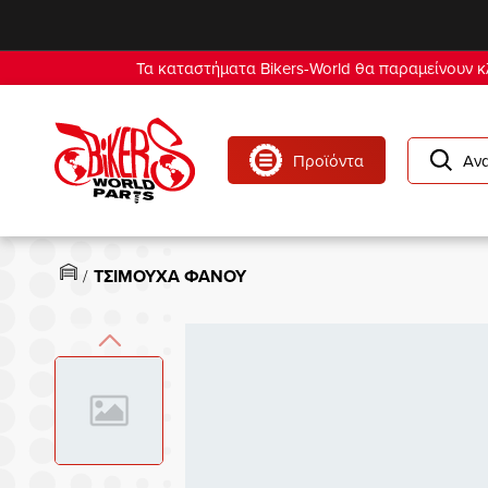
se menu
Τα καταστήματα Bikers-World θα παραμείνουν κλ
Προϊόντα
Αν
ΤΣΙΜΟΥΧΑ ΦΑΝΟΥ