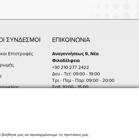
ΟΙ ΣΥΝΔΕΣΜΟΙ
ΕΠΙΚΟΙΝΩΝΙΑ
και Επιστροφές
Αναγεννήσεως 9, Νέα
Φιλαδέλφεια
ηρωμής
+30 210 277 2422
Δευ - Τετ: 09:00 - 19:00
α
Τρι - Πεμ - Παρ: 09:00 - 20:00
Σαβ: 10:00 - 15:00
ραγγελίας
Πειραιώς 86, Αθήνα
+30 210 342 4454
Δευ - Παρ: 09:00 - 19:00
Σαβ: 10:00 - 15:00
store@bikers-world.gr
ι βοήθησέ μας να προσαρμόσουμε τις προτάσεις μας