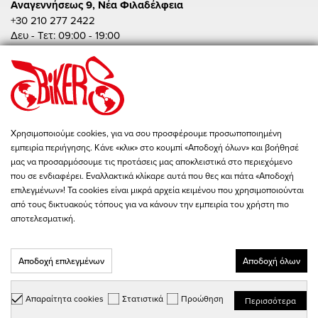
Αναγεννήσεως 9, Νέα Φιλαδέλφεια
+30 210 277 2422
Δευ - Τετ: 09:00 - 19:00
Τρι - Πεμ - Παρ: 09:00 - 20:00
Σαβ: 10:00 - 15:00
Πειραιώς 86, Αθήνα
+30 210 342 4454
Δευ - Παρ: 09:00 - 19:00
Χρησιμοποιούμε cookies, για να σου προσφέρουμε προσωποποιημένη
Σαβ: 10:00 - 15:00
εμπειρία περιήγησης. Κάνε «κλικ» στο κουμπί «Αποδοχή όλων» και βοήθησέ
store@bikers-world.gr
μας να προσαρμόσουμε τις προτάσεις μας αποκλειστικά στο περιεχόμενο
που σε ενδιαφέρει. Εναλλακτικά κλίκαρε αυτά που θες και πάτα «Αποδοχή
ΑΦΜ: 802835511
επιλεγμένων»! Τα cookies είναι μικρά αρχεία κειμένου που χρησιμοποιούνται
Αριθμός Γ.Ε.ΜΗ. 183646801000
από τους δικτυακούς τόπους για να κάνουν την εμπειρία του χρήστη πιο
αποτελεσματική.
Αποδοχή επιλεγμένων
Αποδοχή όλων
Copyright © 2026 - BIKER'S WORLD - All Rights Reserved
Designed & Developed with Keyvos by
info
cube
Απαραίτητα cookies
Στατιστικά
Προώθηση
Περισσότερα
Επιλογή Μάρκας...