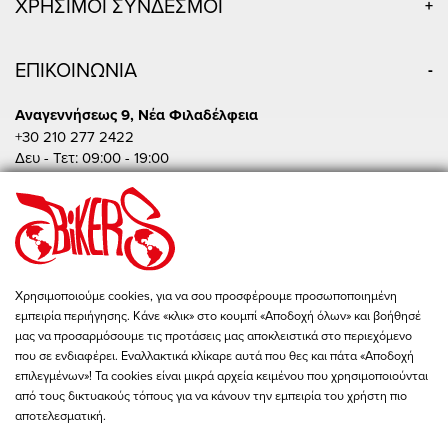
ΧΡΗΣΙΜΟΙ ΣΥΝΔΕΣΜΟΙ
ΕΠΙΚΟΙΝΩΝΙΑ
Αναγεννήσεως 9, Νέα Φιλαδέλφεια
+30 210 277 2422
Δευ - Τετ: 09:00 - 19:00
Τρι - Πεμ - Παρ: 09:00 - 20:00
Σαβ: 10:00 - 15:00
Πειραιώς 86, Αθήνα
+30 210 342 4454
Δευ - Παρ: 09:00 - 19:00
Χρησιμοποιούμε cookies, για να σου προσφέρουμε προσωποποιημένη
Σαβ: 10:00 - 15:00
εμπειρία περιήγησης. Κάνε «κλικ» στο κουμπί «Αποδοχή όλων» και βοήθησέ
store@bikers-world.gr
μας να προσαρμόσουμε τις προτάσεις μας αποκλειστικά στο περιεχόμενο
που σε ενδιαφέρει. Εναλλακτικά κλίκαρε αυτά που θες και πάτα «Αποδοχή
ΑΦΜ: 802835511
επιλεγμένων»! Τα cookies είναι μικρά αρχεία κειμένου που χρησιμοποιούνται
Αριθμός Γ.Ε.ΜΗ. 183646801000
από τους δικτυακούς τόπους για να κάνουν την εμπειρία του χρήστη πιο
αποτελεσματική.