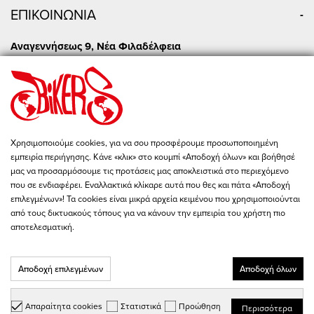
ΕΠΙΚΟΙΝΩΝΙΑ
Αναγεννήσεως 9, Νέα Φιλαδέλφεια
+30 210 277 2422
Δευ - Τετ: 09:00 - 19:00
Τρι - Πεμ - Παρ: 09:00 - 20:00
Σαβ: 10:00 - 15:00
Πειραιώς 86, Αθήνα
Χρησιμοποιούμε cookies, για να σου προσφέρουμε προσωποποιημένη
+30 210 342 4454
εμπειρία περιήγησης. Κάνε «κλικ» στο κουμπί «Αποδοχή όλων» και βοήθησέ
Δευ - Παρ: 09:00 - 19:00
μας να προσαρμόσουμε τις προτάσεις μας αποκλειστικά στο περιεχόμενο
Σαβ: 10:00 - 15:00
που σε ενδιαφέρει. Εναλλακτικά κλίκαρε αυτά που θες και πάτα «Αποδοχή
επιλεγμένων»! Τα cookies είναι μικρά αρχεία κειμένου που χρησιμοποιούνται
store@bikers-world.gr
από τους δικτυακούς τόπους για να κάνουν την εμπειρία του χρήστη πιο
ΑΦΜ: 802835511
αποτελεσματική.
Αριθμός Γ.Ε.ΜΗ. 183646801000
Αποδοχή επιλεγμένων
Αποδοχή όλων
Απαραίτητα cookies
Στατιστικά
Προώθηση
Περισσότερα
Copyright © 2026 - BIKER'S WORLD - All Rights Reserved