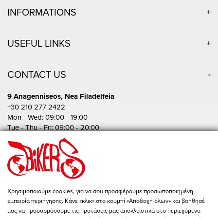
INFORMATIONS
USEFUL LINKS
CONTACT US
9 Anagenniseos, Nea Filadelfeia
+30 210 277 2422
Mon - Wed: 09:00 - 19:00
Tue - Thu - Fri: 09:00 - 20:00
Sat: 10:00 - 15:00
Pireos 86, Athina
+30 210 342 4454
Mon - Fri: 09:00 - 19:00
Sat: 10:00 - 15:00
Χρησιμοποιούμε cookies, για να σου προσφέρουμε προσωποποιημένη
εμπειρία περιήγησης. Κάνε «κλικ» στο κουμπί «Αποδοχή όλων» και βοήθησέ
store@bikers-world.gr
μας να προσαρμόσουμε τις προτάσεις μας αποκλειστικά στο περιεχόμενο