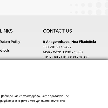
LINKS
CONTACT US
Return Policy
9 Anagenniseos, Nea Filadelfeia
+30 210 277 2422
ethods
Mon - Wed: 09:00 - 19:00
Tue - Thu - Fri: 09:00 - 20:00
Sat: 10:00 - 15:00
s
Pireos 86, Athina
+30 210 342 4454
Mon - Fri: 09:00 - 19:00
Sat: 10:00 - 15:00
store@bikers-world.gr
ι βοήθησέ μας να προσαρμόσουμε τις προτάσεις μας
ι μικρά αρχεία κειμένου που χρησιμοποιούνται από
ΑΦΜ: 802835511