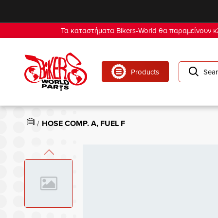
se menu
Τα καταστήματα Bikers-World θα παραμείνουν κλ
Products
Sear
HOSE COMP. A, FUEL F