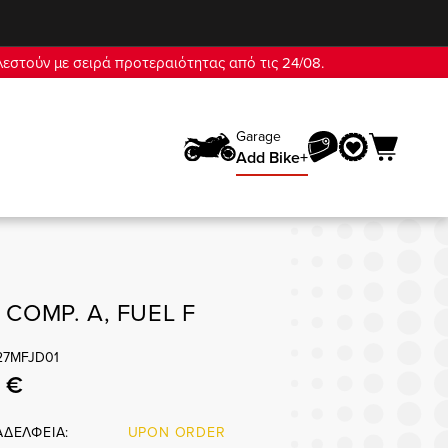
λεστούν με σειρά προτεραιότητας από τις 24/08.
Garage
Add Bike+
COMP. A, FUEL F
527MFJD01
5 €
ΑΔΕΛΦΕΙΑ:
UPON ORDER