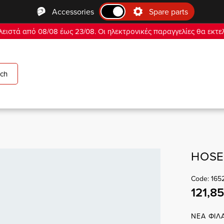
Αccessories
Spare parts
ειστά από 08/08 έως 23/08. Οι ηλεκτρονικές παραγγελίες θα εκτε
ch
HOSE 
Code: 16
121,8
ΝΕΑ ΦΙΛ