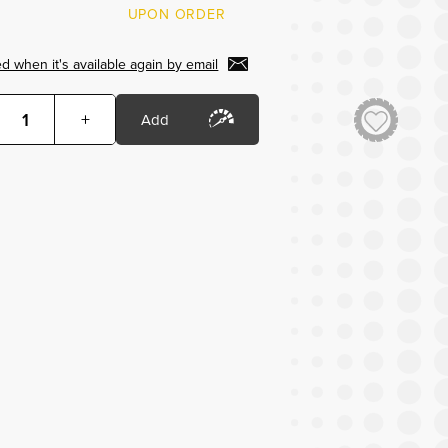
UPON ORDER
d when it's available again by email
+
Add