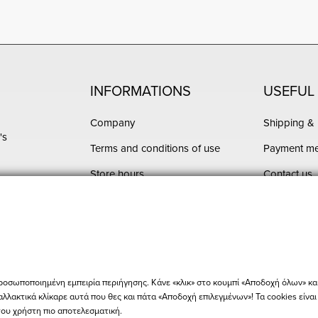
INFORMATIONS
USEFUL 
Company
Shipping & 
's
Terms and conditions of use
Payment m
Store hours
Contact us
Order Statu
ροσωποποιημένη εμπειρία περιήγησης. Κάνε «κλικ» στο κουμπί «Αποδοχή όλων» κα
αλλακτικά κλίκαρε αυτά που θες και πάτα «Αποδοχή επιλεγμένων»! Τα cookies είνα
του χρήστη πιο αποτελεσματική.