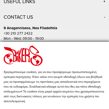
USEFUL LINKS
CONTACT US
9 Anagenniseos, Nea Filadelfeia
+30 210 277 2422
Mon - Wed: 09:00 - 19:00
Tue - Thu - Fri: 09:00 - 20:00
Sat: 10:00 - 15:00
Pireos 86, Athina
+30 210 342 4454
Mon - Fri: 09:00 - 19:00
Χρησιμοποιούμε cookies, για να σου προσφέρουμε προσωποποιημένη
Sat: 10:00 - 15:00
εμπειρία περιήγησης. Κάνε «κλικ» στο κουμπί «Αποδοχή όλων» και βοήθησέ
store@bikers-world.gr
μας να προσαρμόσουμε τις προτάσεις μας αποκλειστικά στο περιεχόμενο
που σε ενδιαφέρει. Εναλλακτικά κλίκαρε αυτά που θες και πάτα «Αποδοχή
ΑΦΜ: 802835511
επιλεγμένων»! Τα cookies είναι μικρά αρχεία κειμένου που χρησιμοποιούνται
Αριθμός Γ.Ε.ΜΗ. 183646801000
από τους δικτυακούς τόπους για να κάνουν την εμπειρία του χρήστη πιο
αποτελεσματική.